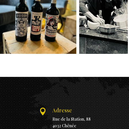
Adresse

Rue de la Station, 88
4032 Chênée