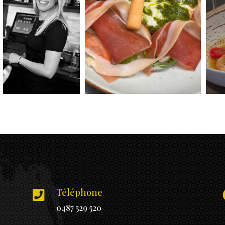
Téléphone

0487 529 520